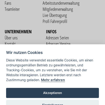
Fans
Arbeitsstundenverwaltung
Teamleiter
Mitgliederverwaltung
Live Übertragung
Profi Fahrerprofil
UNTERNEHMEN
INFOS
Über uns
Adressen Serien
Kontakt
Adressen Vereine
Nutzungsbedingungen
Adressen Teams
Wir nutzen Cookies
Datenschutzerklärung
Streckenverzeichnis
Diese Website verwendet essentielle Cookies, um einen
Impressum
ordnungsgemäßen Betrieb zu gewährleisten, und
COMMUNITY
Tracking-Cookies, um zu verstehen, wie Sie mit der
Website interagieren. Letztere werden erst nach
Zustimmung geladen.
Mehr erfahren
TV
Akzeptieren
Einstellungen