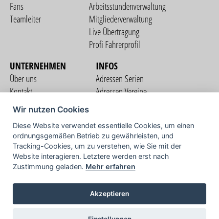
Fans
Arbeitsstundenverwaltung
Teamleiter
Mitgliederverwaltung
Live Übertragung
Profi Fahrerprofil
UNTERNEHMEN
INFOS
Über uns
Adressen Serien
Kontakt
Adressen Vereine
Nutzungsbedingungen
Adressen Teams
Wir nutzen Cookies
Datenschutzerklärung
Streckenverzeichnis
Diese Website verwendet essentielle Cookies, um einen
Impressum
ordnungsgemäßen Betrieb zu gewährleisten, und
COMMUNITY
Tracking-Cookies, um zu verstehen, wie Sie mit der
Website interagieren. Letztere werden erst nach
Zustimmung geladen.
Mehr erfahren
TV
Akzeptieren
Einstellungen