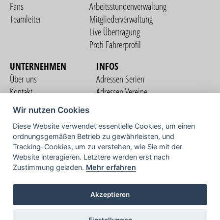
Fans
Arbeitsstundenverwaltung
Teamleiter
Mitgliederverwaltung
Live Übertragung
Profi Fahrerprofil
UNTERNEHMEN
INFOS
Über uns
Adressen Serien
Kontakt
Adressen Vereine
Nutzungsbedingungen
Adressen Teams
Wir nutzen Cookies
Datenschutzerklärung
Streckenverzeichnis
Diese Website verwendet essentielle Cookies, um einen
Impressum
ordnungsgemäßen Betrieb zu gewährleisten, und
COMMUNITY
Tracking-Cookies, um zu verstehen, wie Sie mit der
Website interagieren. Letztere werden erst nach
Zustimmung geladen.
Mehr erfahren
TV
Akzeptieren
Einstellungen