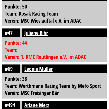
Punkte: 50
Team: Kosak Racing Team
Verein: MSC Wieslauftal e.V. im ADAC
#47
Juliane Bihr
Punkte: 44
Team:
Verein: 1. RMC Reutlingen e.V. im ADAC
#69
Leonie Müller
Punkte: 38
Team: Werthmann Racing Team by Mefo Sport
Verein: MSC Freisinger Bär
#494
Ariane Merz