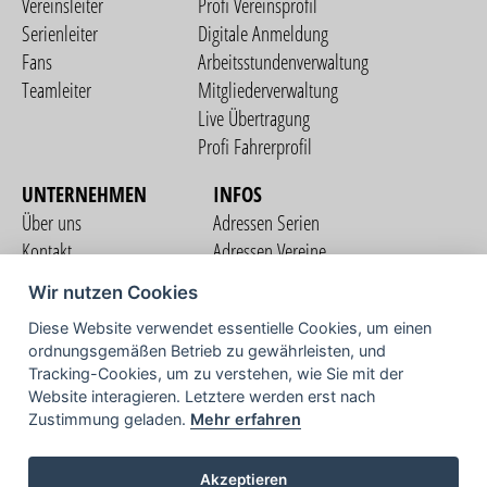
Vereinsleiter
Profi Vereinsprofil
Serienleiter
Digitale Anmeldung
Fans
Arbeitsstundenverwaltung
Teamleiter
Mitgliederverwaltung
Live Übertragung
Profi Fahrerprofil
UNTERNEHMEN
INFOS
Über uns
Adressen Serien
Kontakt
Adressen Vereine
Nutzungsbedingungen
Adressen Teams
Wir nutzen Cookies
Datenschutzerklärung
Streckenverzeichnis
Diese Website verwendet essentielle Cookies, um einen
Impressum
ordnungsgemäßen Betrieb zu gewährleisten, und
COMMUNITY
Tracking-Cookies, um zu verstehen, wie Sie mit der
Website interagieren. Letztere werden erst nach
Zustimmung geladen.
Mehr erfahren
TV
Akzeptieren