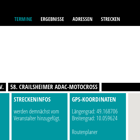
TERMINE
ERGEBNISSE
ADRESSEN
STRECKEN
V.
58. CRAILSHEIMER ADAC-MOTOCROSS
STRECKENINFOS
GPS-KOORDINATEN
werden demnächst vom
Längengrad: 49.168706
Veranstalter hinzugefügt.
Breitengrad: 10.059624
Routenplaner