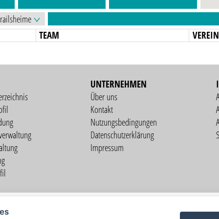
TEAM
VEREI
UNTERNEHMEN
erzeichnis
Über uns
fil
Kontakt
A
dung
Nutzungsbedingungen
verwaltung
Datenschutzerklärung
S
altung
Impressum
ng
il
Copyright © 2026 vorstart GbR
ies