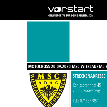
MOTOCROSS 20.09.2020 MSC WIESLAUFTAL E
STRECKENADRESSE
Königsbronnhof 45
73635 Rudersberg
Tel.: 07183/7851