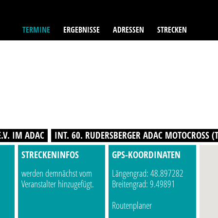
TERMINE
ERGEBNISSE
ADRESSEN
STRECKEN
.V. IM ADAC
INT. 60. RUDERSBERGER ADAC MOTOCROSS (
STRECKENINFOS
GPS-KOORDINATEN
werden demnächst vom
Längengrad: 48.897282
Veranstalter hinzugefügt.
Breitengrad: 9.49891
Routenplaner