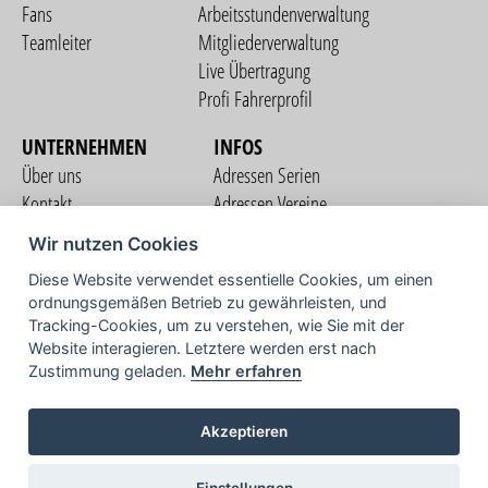
Fans
Arbeitsstundenverwaltung
Teamleiter
Mitgliederverwaltung
Live Übertragung
Profi Fahrerprofil
UNTERNEHMEN
INFOS
Über uns
Adressen Serien
Kontakt
Adressen Vereine
Nutzungsbedingungen
Adressen Teams
Wir nutzen Cookies
Datenschutzerklärung
Streckenverzeichnis
Diese Website verwendet essentielle Cookies, um einen
Impressum
ordnungsgemäßen Betrieb zu gewährleisten, und
COMMUNITY
Tracking-Cookies, um zu verstehen, wie Sie mit der
Website interagieren. Letztere werden erst nach
Zustimmung geladen.
Mehr erfahren
TV
Akzeptieren
Einstellungen