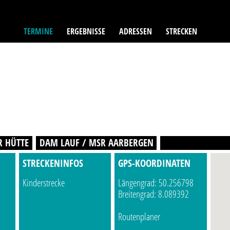
TERMINE
ERGEBNISSE
ADRESSEN
STRECKEN
R HÜTTE
DAM LAUF / MSR AARBERGEN
STRECKENINFOS
GPS-KOORDINATEN
Kinderstrecke
Längengrad: 50.256798
Breitengrad: 8.089392
Routenplaner