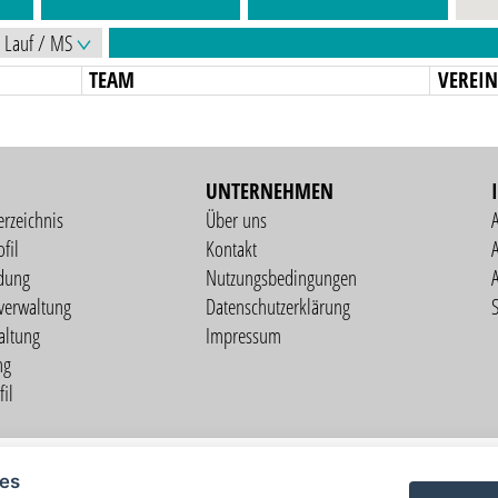
TEAM
VEREI
UNTERNEHMEN
erzeichnis
Über uns
fil
Kontakt
A
dung
Nutzungsbedingungen
verwaltung
Datenschutzerklärung
S
altung
Impressum
ng
il
Copyright © 2026 vorstart GbR
ies