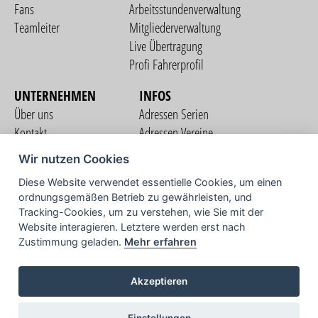
Fans
Arbeitsstundenverwaltung
Teamleiter
Mitgliederverwaltung
Live Übertragung
Profi Fahrerprofil
UNTERNEHMEN
INFOS
Über uns
Adressen Serien
Kontakt
Adressen Vereine
Nutzungsbedingungen
Adressen Teams
Wir nutzen Cookies
Datenschutzerklärung
Streckenverzeichnis
Diese Website verwendet essentielle Cookies, um einen
Impressum
ordnungsgemäßen Betrieb zu gewährleisten, und
COMMUNITY
Tracking-Cookies, um zu verstehen, wie Sie mit der
Website interagieren. Letztere werden erst nach
Zustimmung geladen.
Mehr erfahren
TV
Akzeptieren
Einstellungen