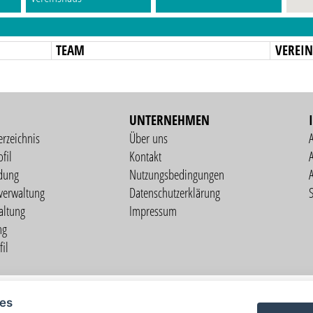
TEAM
VEREI
UNTERNEHMEN
erzeichnis
Über uns
fil
Kontakt
A
dung
Nutzungsbedingungen
verwaltung
Datenschutzerklärung
S
altung
Impressum
ng
il
Copyright © 2026 vorstart GbR
ies