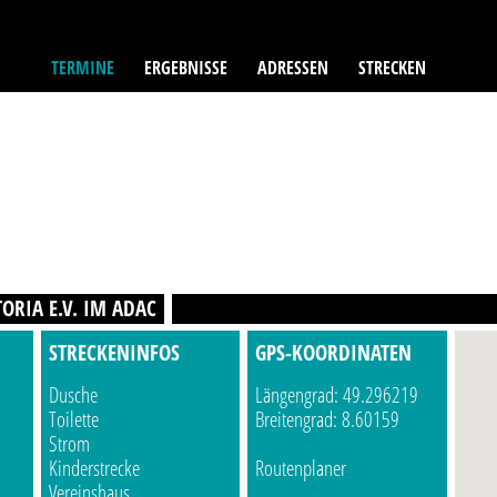
TERMINE
ERGEBNISSE
ADRESSEN
STRECKEN
ORIA E.V. IM ADAC
STRECKENINFOS
GPS-KOORDINATEN
Dusche
Längengrad: 49.296219
Toilette
Breitengrad: 8.60159
Strom
Kinderstrecke
Routenplaner
Vereinshaus