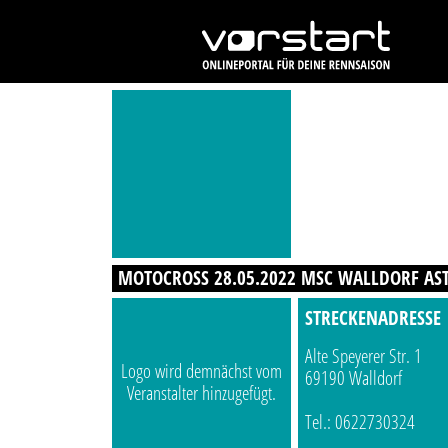
MOTOCROSS 28.05.2022 MSC WALLDORF AST
STRECKENADRESSE
Alte Speyerer Str. 1
Logo wird demnächst vom
69190 Walldorf
Veranstalter hinzugefügt.
Tel.: 0622730324