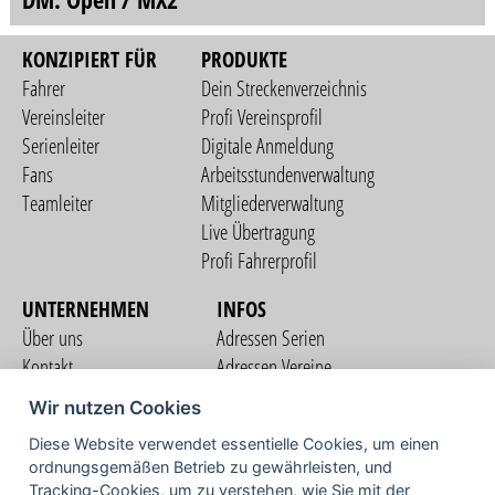
KONZIPIERT FÜR
PRODUKTE
Fahrer
Dein Streckenverzeichnis
Vereinsleiter
Profi Vereinsprofil
Serienleiter
Digitale Anmeldung
Fans
Arbeitsstundenverwaltung
Teamleiter
Mitgliederverwaltung
Live Übertragung
Profi Fahrerprofil
UNTERNEHMEN
INFOS
Über uns
Adressen Serien
Kontakt
Adressen Vereine
Nutzungsbedingungen
Adressen Teams
Wir nutzen Cookies
Datenschutzerklärung
Streckenverzeichnis
Diese Website verwendet essentielle Cookies, um einen
Impressum
ordnungsgemäßen Betrieb zu gewährleisten, und
COMMUNITY
Tracking-Cookies, um zu verstehen, wie Sie mit der