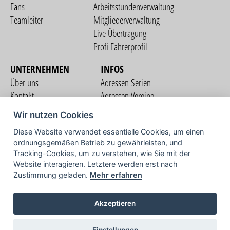
Fans
Arbeitsstundenverwaltung
Teamleiter
Mitgliederverwaltung
Live Übertragung
Profi Fahrerprofil
UNTERNEHMEN
INFOS
Über uns
Adressen Serien
Kontakt
Adressen Vereine
Nutzungsbedingungen
Adressen Teams
Wir nutzen Cookies
Datenschutzerklärung
Streckenverzeichnis
Diese Website verwendet essentielle Cookies, um einen
Impressum
ordnungsgemäßen Betrieb zu gewährleisten, und
COMMUNITY
Tracking-Cookies, um zu verstehen, wie Sie mit der
Website interagieren. Letztere werden erst nach
Zustimmung geladen.
Mehr erfahren
TV
Akzeptieren
Einstellungen