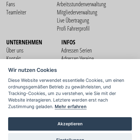
Fans
Arbeitsstundenverwaltung
Teamleiter
Mitgliederverwaltung
Live Übertragung
Profi Fahrerprofil
UNTERNEHMEN
INFOS
Über uns
Adressen Serien
Kontakt
Adressen Vereine
Nutzungsbedingungen
Adressen Teams
Wir nutzen Cookies
Datenschutzerklärung
Streckenverzeichnis
Diese Website verwendet essentielle Cookies, um einen
Impressum
ordnungsgemäßen Betrieb zu gewährleisten, und
COMMUNITY
Tracking-Cookies, um zu verstehen, wie Sie mit der
Website interagieren. Letztere werden erst nach
Zustimmung geladen.
Mehr erfahren
TV
Akzeptieren
Einstellungen