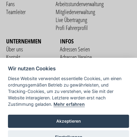
Fans
Arbeitsstundenverwaltung
Teamleiter
Mitgliederverwaltung
Live Übertragung
Profi Fahrerprofil
UNTERNEHMEN
INFOS
Über uns
Adressen Serien
Kontakt
Adressen Vereine
Nutzungsbedingungen
Adressen Teams
Wir nutzen Cookies
Datenschutzerklärung
Streckenverzeichnis
Diese Website verwendet essentielle Cookies, um einen
Impressum
ordnungsgemäßen Betrieb zu gewährleisten, und
COMMUNITY
Tracking-Cookies, um zu verstehen, wie Sie mit der
Website interagieren. Letztere werden erst nach
Zustimmung geladen.
Mehr erfahren
TV
Akzeptieren
Einstellungen