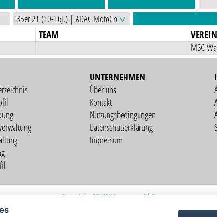
TEAM
VEREI
MSC Wall
UNTERNEHMEN
erzeichnis
Über uns
fil
Kontakt
A
dung
Nutzungsbedingungen
verwaltung
Datenschutzerklärung
S
altung
Impressum
ng
il
Copyright © 2026 vorstart GbR
ies