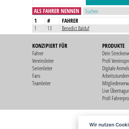
ALS FAHRER NENNEN
1
#
FAHRER
1
13
Benedict Balduf
KONZIPIERT FÜR
PRODUKTE
Fahrer
Dein Streckenv
Vereinsleiter
Profi Vereinspro
Serienleiter
Digitale Anmel
Fans
Arbeitsstunden
Teamleiter
Mitgliederverw
Live Übertragu
Profi Fahrerprof
Wir nutzen Cook