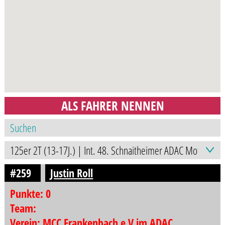
ALS FAHRER NENNEN
#259
Justin Roll
Punkte: 0
Team:
Verein: MCC Frankenbach e.V im ADAC