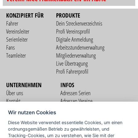
KONZIPIERT FÜR
PRODUKTE
Fahrer
Dein Streckenverzeichnis
Vereinsleiter
Profi Vereinsprofil
Serienleiter
Digitale Anmeldung
Fans
Arbeitsstundenverwaltung
Teamleiter
Mitgliederverwaltung
Live Übertragung
Profi Fahrerprofil
UNTERNEHMEN
INFOS
Über uns
Adressen Serien
Kontakt
Adressen Vereine
Nutzungsbedingungen
Adressen Teams
Wir nutzen Cookies
Datenschutzerklärung
Streckenverzeichnis
Diese Website verwendet essentielle Cookies, um einen
Impressum
ordnungsgemäßen Betrieb zu gewährleisten, und
COMMUNITY
Tracking-Cookies, um zu verstehen, wie Sie mit der