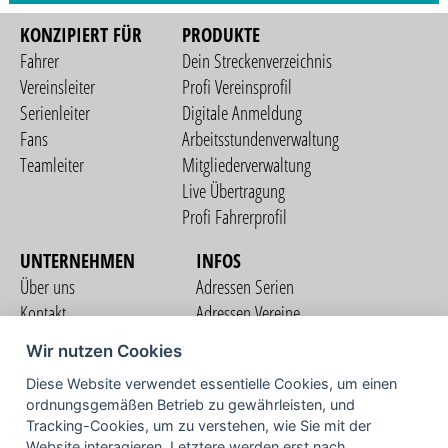
KONZIPIERT FÜR
PRODUKTE
Fahrer
Dein Streckenverzeichnis
Vereinsleiter
Profi Vereinsprofil
Serienleiter
Digitale Anmeldung
Fans
Arbeitsstundenverwaltung
Teamleiter
Mitgliederverwaltung
Live Übertragung
Profi Fahrerprofil
UNTERNEHMEN
INFOS
Über uns
Adressen Serien
Kontakt
Adressen Vereine
Nutzungsbedingungen
Adressen Teams
Wir nutzen Cookies
Datenschutzerklärung
Streckenverzeichnis
Diese Website verwendet essentielle Cookies, um einen
Impressum
ordnungsgemäßen Betrieb zu gewährleisten, und
COMMUNITY
Tracking-Cookies, um zu verstehen, wie Sie mit der
Website interagieren. Letztere werden erst nach