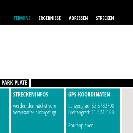
TERMINE
ERGEBNISSE
ADRESSEN
STRECKEN
 PARK PLATE
STRECKENINFOS
GPS-KOORDINATEN
werden demnächst vom
Längengrad: 53.5782708
Veranstalter hinzugefügt.
Breitengrad: 11.4742188
Routenplaner