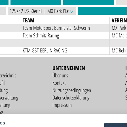
TEAM
VEREI
Team Motorsport-Burmeister Schwerin
MX Park 
Team Schmitz Racing
MC Male
KTM GST BERLIN RACING
MC Reh
UNTERNEHMEN
erzeichnis
Über uns
fil
Kontakt
A
dung
Nutzungsbedingungen
verwaltung
Datenschutzerklärung
S
altung
Impressum
ng
il
ies