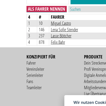
ALS FAHRER NENNEN
4
#
FAHRER
1
10
Miguel Castro
2
146
Lena Sofie Stender
3
237
Lasse Böttcher
4
878
Felix Bahr
KONZIPIERT FÜR
PRODUKTE
Fahrer
Dein Streckenv
Vereinsleiter
Profi Vereinspro
Serienleiter
Digitale Anmel
Fans
Arbeitsstunden
Teamleiter
Mitgliederverw
Live Übertragu
Profi Fahrerprof
Wir nutzen Cook