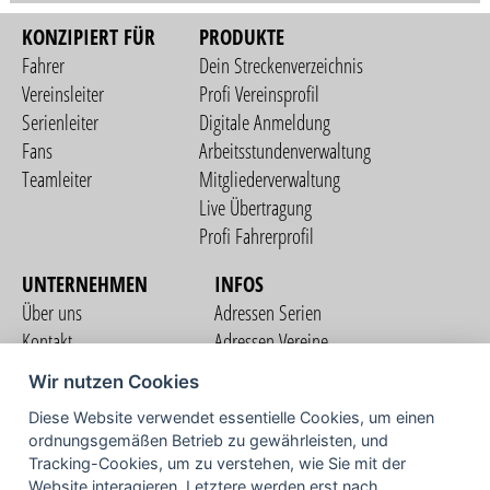
KONZIPIERT FÜR
PRODUKTE
Fahrer
Dein Streckenverzeichnis
Vereinsleiter
Profi Vereinsprofil
Serienleiter
Digitale Anmeldung
Fans
Arbeitsstundenverwaltung
Teamleiter
Mitgliederverwaltung
Live Übertragung
Profi Fahrerprofil
UNTERNEHMEN
INFOS
Über uns
Adressen Serien
Kontakt
Adressen Vereine
Nutzungsbedingungen
Adressen Teams
Wir nutzen Cookies
Datenschutzerklärung
Streckenverzeichnis
Diese Website verwendet essentielle Cookies, um einen
Impressum
ordnungsgemäßen Betrieb zu gewährleisten, und
COMMUNITY
Tracking-Cookies, um zu verstehen, wie Sie mit der
Website interagieren. Letztere werden erst nach