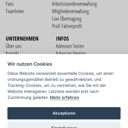
Fans
Arbeitsstundenverwaltung
Teamleiter
Mitgliederverwaltung
Live Übertragung
Profi Fahrerprofil
UNTERNEHMEN
INFOS
Über uns
Adressen Serien
Kontakt
Adressen Vereine
Nutzungsbedingungen
Adressen Teams
Wir nutzen Cookies
Datenschutzerklärung
Streckenverzeichnis
Diese Website verwendet essentielle Cookies, um einen
Impressum
ordnungsgemäßen Betrieb zu gewährleisten, und
COMMUNITY
Tracking-Cookies, um zu verstehen, wie Sie mit der
Website interagieren. Letztere werden erst nach
Zustimmung geladen.
Mehr erfahren
TV
Akzeptieren
Einstellungen