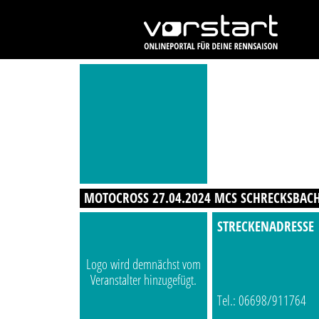
MOTOCROSS 27.04.2024 MCS SCHRECKSBACH
STRECKENADRESSE
Logo wird demnächst vom
Veranstalter hinzugefügt.
Tel.: 06698/911764