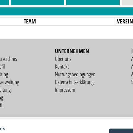
TEAM
VEREI
UNTERNEHMEN
erzeichnis
Über uns
fil
Kontakt
A
dung
Nutzungsbedingungen
verwaltung
Datenschutzerklärung
S
altung
Impressum
ng
il
Copyright © 2026 vorstart GbR
ies