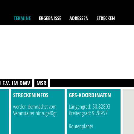
TERMINE
ERGEBNISSE
ADRESSEN
STRECKEN
 E.V. IM DMV
MSR
STRECKENINFOS
GPS-KOORDINATEN
werden demnächst vom
Längengrad: 50.82803
Veranstalter hinzugefügt.
Breitengrad: 9.28957
Routenplaner