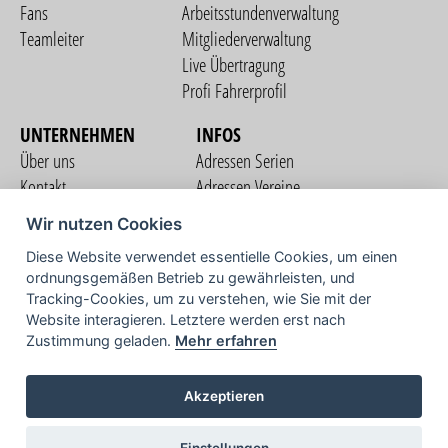
Fans
Arbeitsstundenverwaltung
Teamleiter
Mitgliederverwaltung
Live Übertragung
Profi Fahrerprofil
UNTERNEHMEN
INFOS
Über uns
Adressen Serien
Kontakt
Adressen Vereine
Nutzungsbedingungen
Adressen Teams
Wir nutzen Cookies
Datenschutzerklärung
Streckenverzeichnis
Diese Website verwendet essentielle Cookies, um einen
Impressum
ordnungsgemäßen Betrieb zu gewährleisten, und
COMMUNITY
Tracking-Cookies, um zu verstehen, wie Sie mit der
Website interagieren. Letztere werden erst nach
Zustimmung geladen.
Mehr erfahren
TV
Akzeptieren
Einstellungen