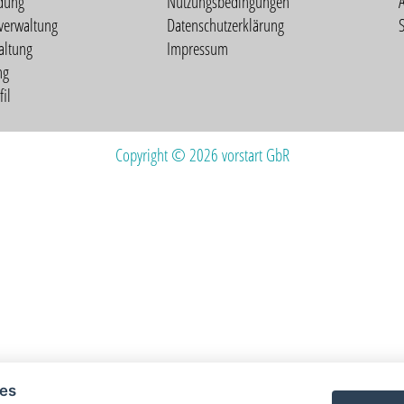
dung
Nutzungsbedingungen
verwaltung
Datenschutzerklärung
S
altung
Impressum
ng
il
Copyright © 2026 vorstart GbR
ies