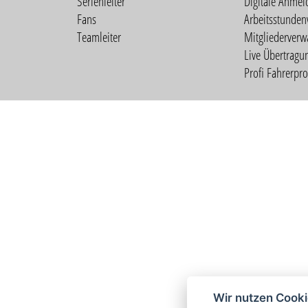
Serienleiter
Digitale Anmel
Fans
Arbeitsstunden
Teamleiter
Mitgliederverw
Live Übertragu
Profi Fahrerprof
Wir nutzen Cook