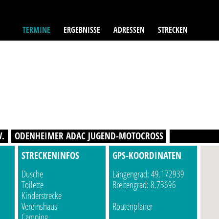
TERMINE
ERGEBNISSE
ADRESSEN
STRECKEN
V.
ODENHEIMER ADAC JUGEND-MOTOCROSS
STRECKENINFOS
GPS-KOORDINATEN
Dusche
Längengrad: 49.172939
Toilette
Breitengrad: 8.73696
Kinderstrecke
Vereinshaus
Routenplaner
Camping