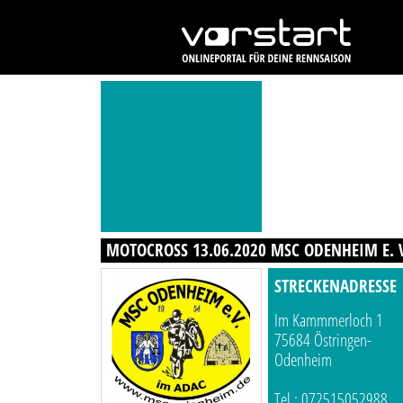
MOTOCROSS 13.06.2020 MSC ODENHEIM E. 
STRECKENADRESSE
Im Kammmerloch 1
75684 Östringen-
Odenheim
Tel.: 072515052988