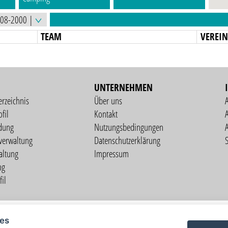
TEAM
VEREI
UNTERNEHMEN
erzeichnis
Über uns
fil
Kontakt
A
dung
Nutzungsbedingungen
verwaltung
Datenschutzerklärung
S
altung
Impressum
ng
il
Copyright © 2026 vorstart GbR
ies