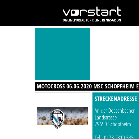
MOTOCROSS 06.06.2020 MSC SCHOPFHEIM E
STRECKENADRESSE
An der Dossenbacher
Landstrasse
79650 Schopfheim
Tel.: 0173 2310 535