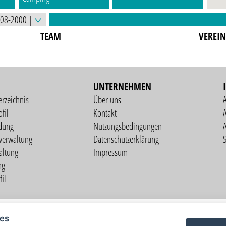
TEAM
VEREI
UNTERNEHMEN
erzeichnis
Über uns
fil
Kontakt
A
dung
Nutzungsbedingungen
verwaltung
Datenschutzerklärung
S
altung
Impressum
ng
il
Copyright © 2026 vorstart GbR
ies