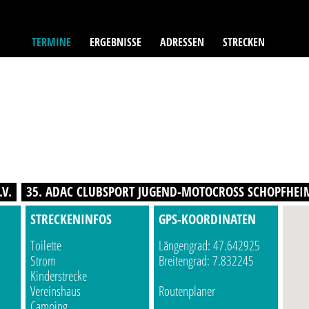
TERMINE
ERGEBNISSE
ADRESSEN
STRECKEN
.V.
35. ADAC CLUBSPORT JUGEND-MOTOCROSS SCHOPFHEI
STRECKENINFOS
GPS-KOORDINATEN
Toilette
Längengrad: 47.642925
Strom
Breitengrad: 7.832245
Kinderstrecke
Vereinshaus
Routenplaner
Camping