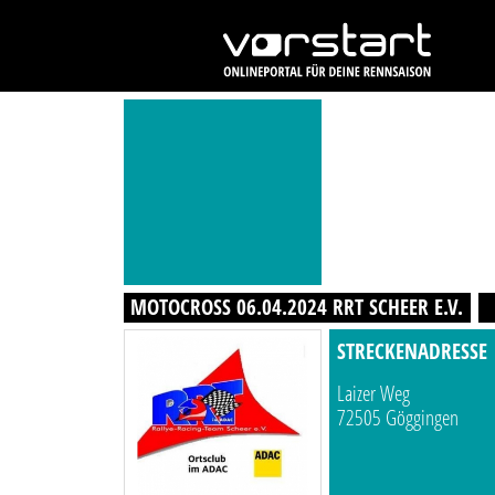
MOTOCROSS 06.04.2024 RRT SCHEER E.V.
STRECKENADRESSE
Laizer Weg
72505 Göggingen