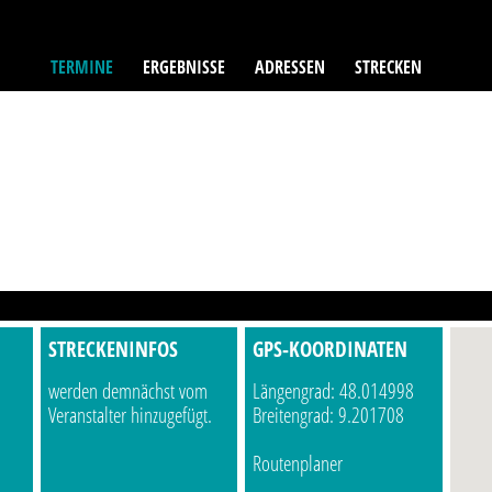
TERMINE
ERGEBNISSE
ADRESSEN
STRECKEN
STRECKENINFOS
GPS-KOORDINATEN
werden demnächst vom
Längengrad: 48.014998
Veranstalter hinzugefügt.
Breitengrad: 9.201708
Routenplaner