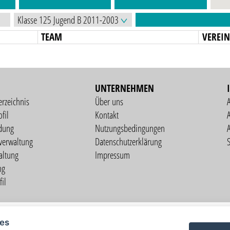
TEAM
VEREI
UNTERNEHMEN
erzeichnis
Über uns
fil
Kontakt
A
dung
Nutzungsbedingungen
verwaltung
Datenschutzerklärung
S
altung
Impressum
ng
il
Copyright © 2026 vorstart GbR
ies