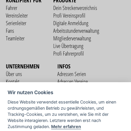
KONZIPIERT FÜR
PRODUKTE
Fahrer
Dein Streckenverzeichnis
Vereinsleiter
Profi Vereinsprofil
Serienleiter
Digitale Anmeldung
Fans
Arbeitsstundenverwaltung
Teamleiter
Mitgliederverwaltung
Live Übertragung
Profi Fahrerprofil
UNTERNEHMEN
INFOS
Über uns
Adressen Serien
Kontakt
Adressen Vereine
Nutzungsbedingungen
Adressen Teams
Wir nutzen Cookies
Datenschutzerklärung
Streckenverzeichnis
Diese Website verwendet essentielle Cookies, um einen
Impressum
ordnungsgemäßen Betrieb zu gewährleisten, und
COMMUNITY
Tracking-Cookies, um zu verstehen, wie Sie mit der
Website interagieren. Letztere werden erst nach
Zustimmung geladen.
Mehr erfahren