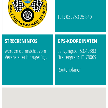
Tel.: 039753 25 840
STRECKENINFOS
GPS-KOORDINATEN
werden demnächst vom
Längengrad: 53.49883
Veranstalter hinzugefügt.
Breitengrad: 13.78009
Routenplaner