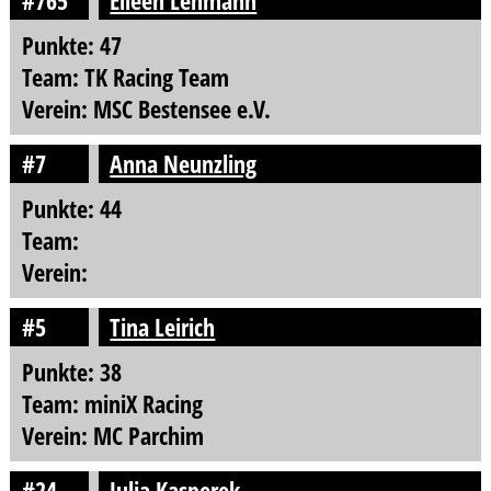
#765
Eileen Lehmann
Punkte: 47
Team: TK Racing Team
Verein: MSC Bestensee e.V.
#7
Anna Neunzling
Punkte: 44
Team:
Verein:
#5
Tina Leirich
Punkte: 38
Team: miniX Racing
Verein: MC Parchim
#24
Julia Kasperek