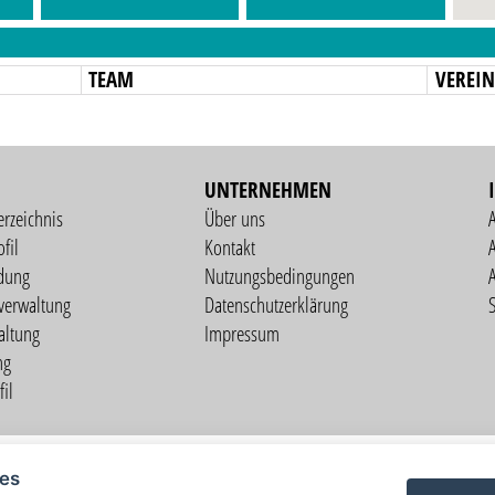
TEAM
VEREI
UNTERNEHMEN
erzeichnis
Über uns
fil
Kontakt
A
dung
Nutzungsbedingungen
verwaltung
Datenschutzerklärung
S
altung
Impressum
ng
il
Copyright © 2026 vorstart GbR
ies