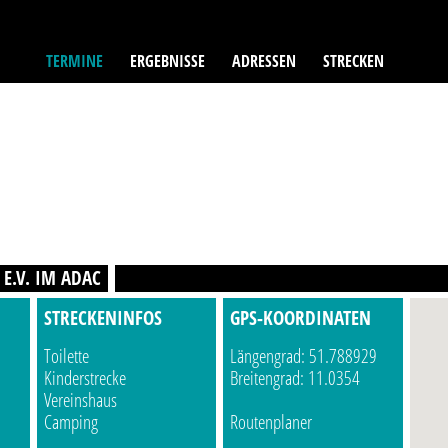
TERMINE
ERGEBNISSE
ADRESSEN
STRECKEN
E.V. IM ADAC
STRECKENINFOS
GPS-KOORDINATEN
Toilette
Längengrad: 51.788929
Kinderstrecke
Breitengrad: 11.0354
Vereinshaus
Camping
Routenplaner