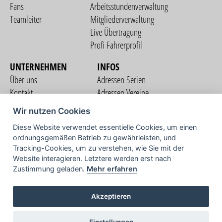
Fans
Arbeitsstundenverwaltung
Teamleiter
Mitgliederverwaltung
Live Übertragung
Profi Fahrerprofil
UNTERNEHMEN
INFOS
Über uns
Adressen Serien
Kontakt
Adressen Vereine
Nutzungsbedingungen
Adressen Teams
Wir nutzen Cookies
Datenschutzerklärung
Streckenverzeichnis
Diese Website verwendet essentielle Cookies, um einen
Impressum
ordnungsgemäßen Betrieb zu gewährleisten, und
COMMUNITY
Tracking-Cookies, um zu verstehen, wie Sie mit der
Website interagieren. Letztere werden erst nach
Zustimmung geladen.
Mehr erfahren
TV
Akzeptieren
Einstellungen