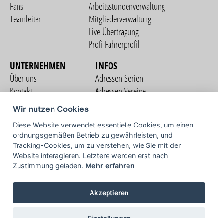
Fans
Arbeitsstundenverwaltung
Teamleiter
Mitgliederverwaltung
Live Übertragung
Profi Fahrerprofil
UNTERNEHMEN
INFOS
Über uns
Adressen Serien
Kontakt
Adressen Vereine
Nutzungsbedingungen
Adressen Teams
Wir nutzen Cookies
Datenschutzerklärung
Streckenverzeichnis
Diese Website verwendet essentielle Cookies, um einen
Impressum
ordnungsgemäßen Betrieb zu gewährleisten, und
COMMUNITY
Tracking-Cookies, um zu verstehen, wie Sie mit der
Website interagieren. Letztere werden erst nach
Zustimmung geladen.
Mehr erfahren
TV
Akzeptieren
Einstellungen