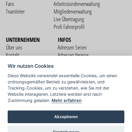
Fans
Arbeitsstundenverwaltung
Teamleiter
Mitgliederverwaltung
Live Übertragung
Profi Fahrerprofil
UNTERNEHMEN
INFOS
Über uns
Adressen Serien
Kontakt
Adressen Vereine
Nutzungsbedingungen
Adressen Teams
Wir nutzen Cookies
Datenschutzerklärung
Streckenverzeichnis
Diese Website verwendet essentielle Cookies, um einen
Impressum
ordnungsgemäßen Betrieb zu gewährleisten, und
COMMUNITY
Tracking-Cookies, um zu verstehen, wie Sie mit der
Website interagieren. Letztere werden erst nach
Zustimmung geladen.
Mehr erfahren
TV
Akzeptieren
Einstellungen