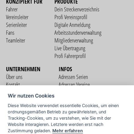
KONZIPIERT FÜR
PRODUKTE
Fahrer
Dein Streckenverzeichnis
Vereinsleiter
Profi Vereinsprofil
Serienleiter
Digitale Anmeldung
Fans
Arbeitsstundenverwaltung
Teamleiter
Mitgliederverwaltung
Live Übertragung
Profi Fahrerprofil
UNTERNEHMEN
INFOS
Über uns
Adressen Serien
Kontakt
Adressen Vereine
Nutzungsbedingungen
Adressen Teams
Wir nutzen Cookies
Datenschutzerklärung
Streckenverzeichnis
Diese Website verwendet essentielle Cookies, um einen
Impressum
ordnungsgemäßen Betrieb zu gewährleisten, und
COMMUNITY
Tracking-Cookies, um zu verstehen, wie Sie mit der
Website interagieren. Letztere werden erst nach
Zustimmung geladen.
Mehr erfahren