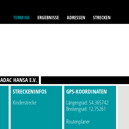
TERMINE
ERGEBNISSE
ADRESSEN
STRECKEN
 ADAC HANSA E.V.
STRECKENINFOS
GPS-KOORDINATEN
Kinderstrecke
Längengrad: 54.365742
Breitengrad: 12.75261
Routenplaner