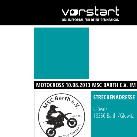
MOTOCROSS 10.08.2013 MSC BARTH E.V. IM
STRECKENADRESSE
Glöwitz
18356 Barth /Glöwitz