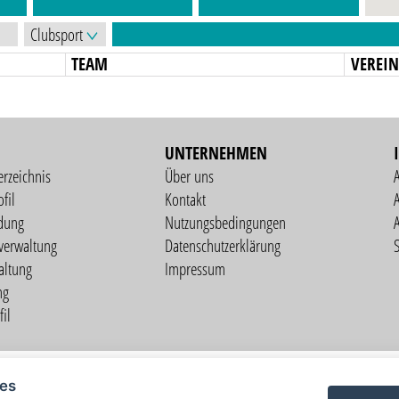
TEAM
VEREI
UNTERNEHMEN
erzeichnis
Über uns
fil
Kontakt
A
dung
Nutzungsbedingungen
verwaltung
Datenschutzerklärung
S
altung
Impressum
ng
il
Copyright © 2026 vorstart GbR
ies