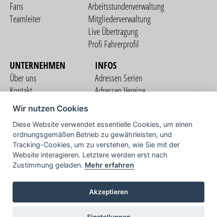
Fans
Arbeitsstundenverwaltung
Teamleiter
Mitgliederverwaltung
Live Übertragung
Profi Fahrerprofil
UNTERNEHMEN
INFOS
Über uns
Adressen Serien
Kontakt
Adressen Vereine
Nutzungsbedingungen
Adressen Teams
Wir nutzen Cookies
Datenschutzerklärung
Streckenverzeichnis
Diese Website verwendet essentielle Cookies, um einen
Impressum
ordnungsgemäßen Betrieb zu gewährleisten, und
COMMUNITY
Tracking-Cookies, um zu verstehen, wie Sie mit der
Website interagieren. Letztere werden erst nach
Zustimmung geladen.
Mehr erfahren
TV
Akzeptieren
Einstellungen