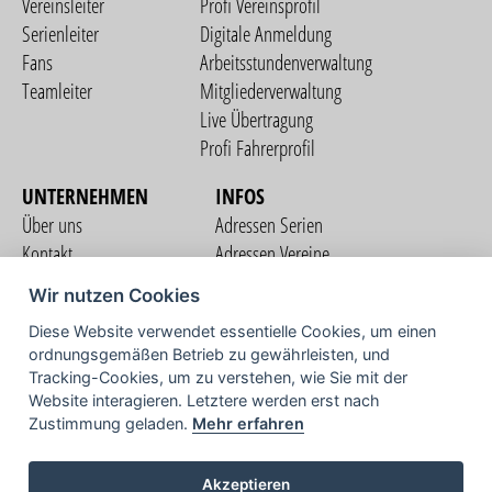
Vereinsleiter
Profi Vereinsprofil
Serienleiter
Digitale Anmeldung
Fans
Arbeitsstundenverwaltung
Teamleiter
Mitgliederverwaltung
Live Übertragung
Profi Fahrerprofil
UNTERNEHMEN
INFOS
Über uns
Adressen Serien
Kontakt
Adressen Vereine
Nutzungsbedingungen
Adressen Teams
Wir nutzen Cookies
Datenschutzerklärung
Streckenverzeichnis
Diese Website verwendet essentielle Cookies, um einen
Impressum
ordnungsgemäßen Betrieb zu gewährleisten, und
COMMUNITY
Tracking-Cookies, um zu verstehen, wie Sie mit der
Website interagieren. Letztere werden erst nach
Zustimmung geladen.
Mehr erfahren
TV
Akzeptieren