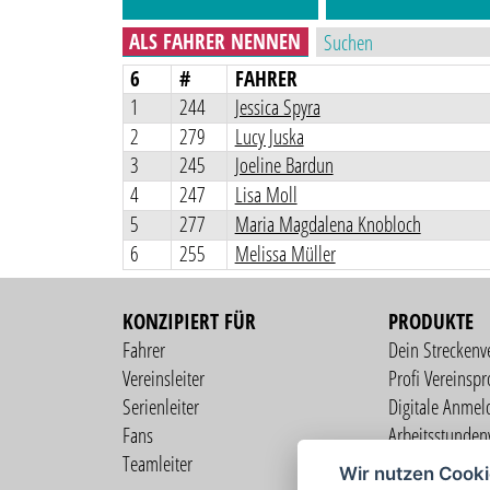
ALS FAHRER NENNEN
6
#
FAHRER
1
244
Jessica Spyra
2
279
Lucy Juska
3
245
Joeline Bardun
4
247
Lisa Moll
5
277
Maria Magdalena Knobloch
6
255
Melissa Müller
KONZIPIERT FÜR
PRODUKTE
Fahrer
Dein Streckenv
Vereinsleiter
Profi Vereinspro
Serienleiter
Digitale Anmel
Fans
Arbeitsstunden
Teamleiter
Mitgliederverw
Wir nutzen Cook