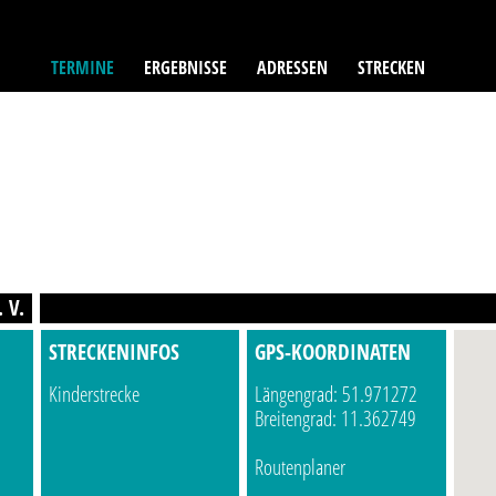
TERMINE
ERGEBNISSE
ADRESSEN
STRECKEN
 V.
STRECKENINFOS
GPS-KOORDINATEN
Kinderstrecke
Längengrad: 51.971272
Breitengrad: 11.362749
Routenplaner