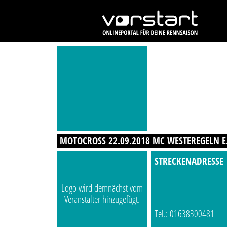
MOTOCROSS 22.09.2018 MC WESTEREGELN E.
STRECKENADRESSE
Logo wird demnächst vom
Veranstalter hinzugefügt.
Tel.: 01638300481