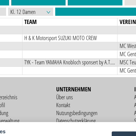
TEAM
VEREI
H & K Motorsport SUZUKI MOTO CREW
MC West
MC Gent
TYK - Team YAMAHA Knobloch sponsert by A.T.E.C
MSC Teut
MC Gent
UNTERNEHMEN
erzeichnis
Über uns
fil
Kontakt
A
dung
Nutzungsbedingungen
verwaltung
Datenschutzerklärung
S
altung
Impressum
ies