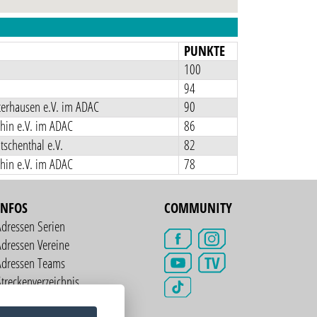
N
PUNKTE
100
94
erhausen e.V. im ADAC
90
hin e.V. im ADAC
86
schenthal e.V.
82
hin e.V. im ADAC
78
INFOS
COMMUNITY
Adressen Serien
dressen Vereine
TV
Adressen Teams
treckenverzeichnis