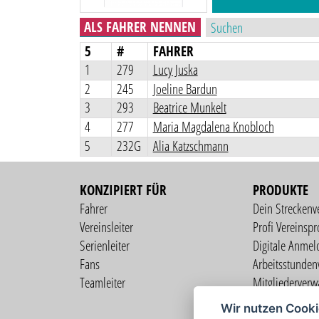
ALS FAHRER NENNEN
5
#
FAHRER
1
279
Lucy Juska
2
245
Joeline Bardun
3
293
Beatrice Munkelt
4
277
Maria Magdalena Knobloch
5
232G
Alia Katzschmann
KONZIPIERT FÜR
PRODUKTE
Fahrer
Dein Streckenv
Vereinsleiter
Profi Vereinspro
Serienleiter
Digitale Anmel
Fans
Arbeitsstunden
Teamleiter
Mitgliederverw
Live Übertragu
Wir nutzen Cook