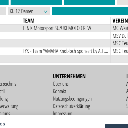
TEAM
VEREI
H & K Motorsport SUZUKI MOTO CREW
MC Weste
MSV Doll
MSC Teut
TYK - Team YAMAHA Knobloch sponsert by A.T.E.C
MSC Teut
UNTERNEHMEN
erzeichnis
Über uns
fil
Kontakt
A
dung
Nutzungsbedingungen
verwaltung
Datenschutzerklärung
S
altung
Impressum
ng
ies