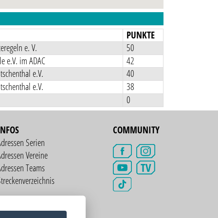
N
PUNKTE
regeln e. V.
50
e e.V. im ADAC
42
schenthal e.V.
40
schenthal e.V.
38
0
INFOS
COMMUNITY
Adressen Serien
dressen Vereine
TV
Adressen Teams
treckenverzeichnis