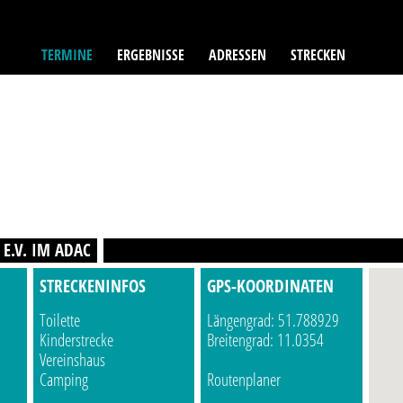
TERMINE
ERGEBNISSE
ADRESSEN
STRECKEN
E.V. IM ADAC
STRECKENINFOS
GPS-KOORDINATEN
Toilette
Längengrad: 51.788929
Kinderstrecke
Breitengrad: 11.0354
Vereinshaus
Camping
Routenplaner