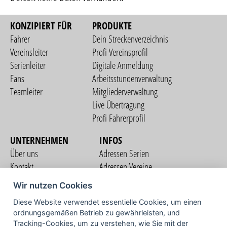
KONZIPIERT FÜR
PRODUKTE
Fahrer
Dein Streckenverzeichnis
Vereinsleiter
Profi Vereinsprofil
Serienleiter
Digitale Anmeldung
Fans
Arbeitsstundenverwaltung
Teamleiter
Mitgliederverwaltung
Live Übertragung
Profi Fahrerprofil
UNTERNEHMEN
INFOS
Über uns
Adressen Serien
Kontakt
Adressen Vereine
Nutzungsbedingungen
Adressen Teams
Wir nutzen Cookies
Datenschutzerklärung
Streckenverzeichnis
Diese Website verwendet essentielle Cookies, um einen
Impressum
ordnungsgemäßen Betrieb zu gewährleisten, und
COMMUNITY
Tracking-Cookies, um zu verstehen, wie Sie mit der