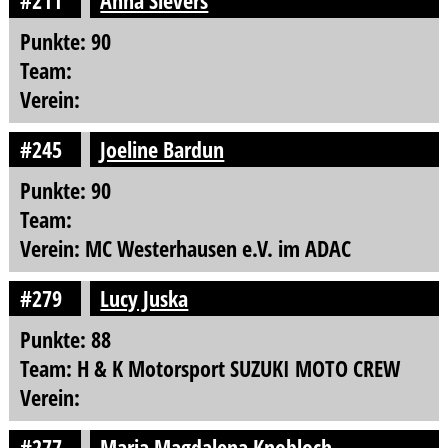
#211
Anna Sievers
Punkte: 90
Team:
Verein:
#245
Joeline Bardun
Punkte: 90
Team:
Verein: MC Westerhausen e.V. im ADAC
#279
Lucy Juska
Punkte: 88
Team: H & K Motorsport SUZUKI MOTO CREW
Verein:
#277
Maria Magdalena Knobloch