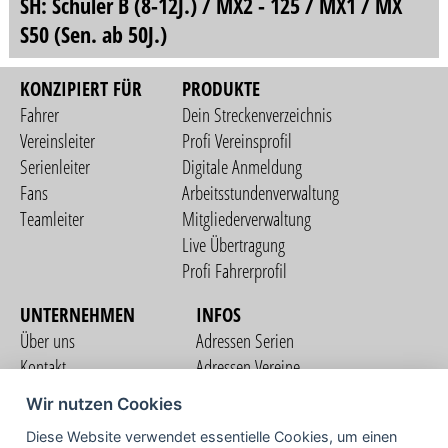
SH: Schüler B (8-12J.) / MX2 - 125 / MX1 / MX
S50 (Sen. ab 50J.)
KONZIPIERT FÜR
PRODUKTE
Fahrer
Dein Streckenverzeichnis
Vereinsleiter
Profi Vereinsprofil
Serienleiter
Digitale Anmeldung
Fans
Arbeitsstundenverwaltung
Teamleiter
Mitgliederverwaltung
Live Übertragung
Profi Fahrerprofil
UNTERNEHMEN
INFOS
Über uns
Adressen Serien
Kontakt
Adressen Vereine
Nutzungsbedingungen
Adressen Teams
Wir nutzen Cookies
Datenschutzerklärung
Streckenverzeichnis
Diese Website verwendet essentielle Cookies, um einen
Impressum