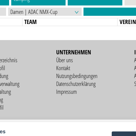
TEAM
VEREI
UNTERNEHMEN
erzeichnis
Über uns
fil
Kontakt
A
dung
Nutzungsbedingungen
verwaltung
Datenschutzerklärung
S
altung
Impressum
ng
il
Copyright © 2026 vorstart GbR
ies