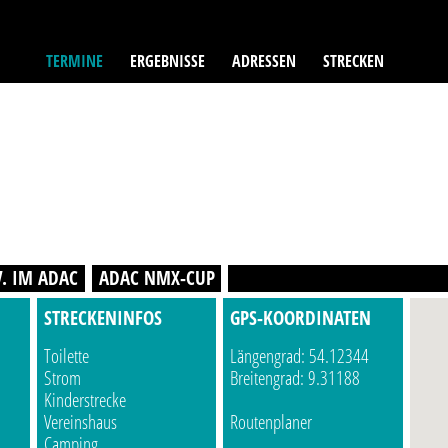
TERMINE
ERGEBNISSE
ADRESSEN
STRECKEN
V. IM ADAC
ADAC NMX-CUP
STRECKENINFOS
GPS-KOORDINATEN
Toilette
Längengrad: 54.12344
Strom
Breitengrad: 9.31188
Kinderstrecke
Vereinshaus
Routenplaner
Camping