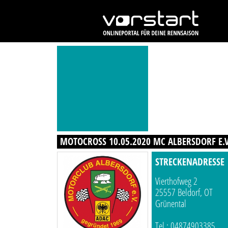
MOTOCROSS 10.05.2020 MC ALBERSDORF E.
STRECKENADRESSE
Vierthofweg 2
25557 Beldorf, OT
Grünental
Tel.: 04874903385