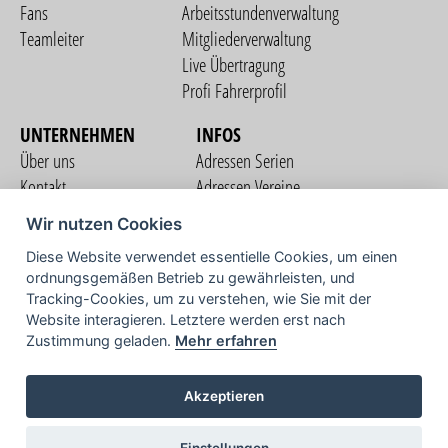
Fans
Arbeitsstundenverwaltung
Teamleiter
Mitgliederverwaltung
Live Übertragung
Profi Fahrerprofil
UNTERNEHMEN
INFOS
Über uns
Adressen Serien
Kontakt
Adressen Vereine
Nutzungsbedingungen
Adressen Teams
Wir nutzen Cookies
Datenschutzerklärung
Streckenverzeichnis
Diese Website verwendet essentielle Cookies, um einen
Impressum
ordnungsgemäßen Betrieb zu gewährleisten, und
COMMUNITY
Tracking-Cookies, um zu verstehen, wie Sie mit der
Website interagieren. Letztere werden erst nach
Zustimmung geladen.
Mehr erfahren
TV
Akzeptieren
Einstellungen