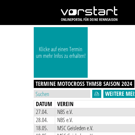
Klicke auf einen Termin
um mehr Infos zu erhalten!
TERMINE MOTOCROSS THMSB
SAISON
2024
WEITERE MEI
DATUM
VEREIN
27.04.
NBS e.V.
28.04.
NBS e.V.
18.05.
MSC Geisleden e.V.