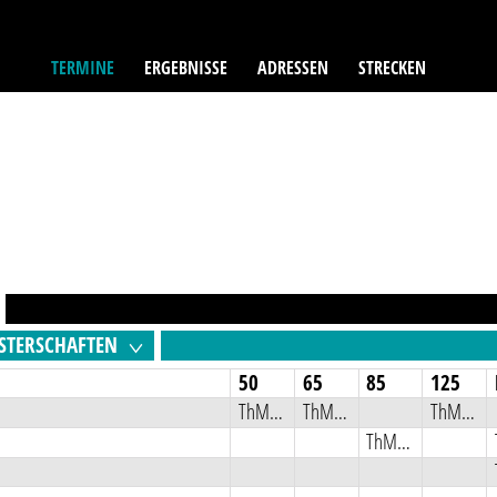
TERMINE
ERGEBNISSE
ADRESSEN
STRECKEN
STERSCHAFTEN
50
65
85
125
ThMSB
ThMSB
ThMSB
ThMSB