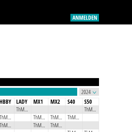
ANMELDEN
HBBY
LADY
MX1
MX2
S40
S50
ThMSB
ThMSB
ThMSB
ThMSB
ThMSB
ThMSB
ThMSB
ThMSB
ThMSB