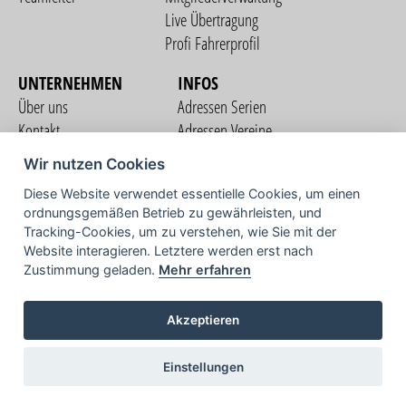
Live Übertragung
Profi Fahrerprofil
UNTERNEHMEN
INFOS
Über uns
Adressen Serien
Kontakt
Adressen Vereine
Nutzungsbedingungen
Adressen Teams
Wir nutzen Cookies
Datenschutzerklärung
Streckenverzeichnis
Diese Website verwendet essentielle Cookies, um einen
Impressum
ordnungsgemäßen Betrieb zu gewährleisten, und
COMMUNITY
Tracking-Cookies, um zu verstehen, wie Sie mit der
Website interagieren. Letztere werden erst nach
Zustimmung geladen.
Mehr erfahren
TV
Akzeptieren
Einstellungen
Copyright © 2026 vorstart GbR