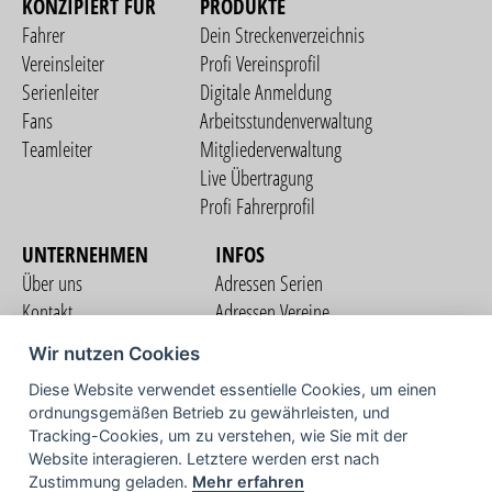
KONZIPIERT FÜR
PRODUKTE
Fahrer
Dein Streckenverzeichnis
Vereinsleiter
Profi Vereinsprofil
Serienleiter
Digitale Anmeldung
Fans
Arbeitsstundenverwaltung
Teamleiter
Mitgliederverwaltung
Live Übertragung
Profi Fahrerprofil
UNTERNEHMEN
INFOS
Über uns
Adressen Serien
Kontakt
Adressen Vereine
Nutzungsbedingungen
Adressen Teams
Wir nutzen Cookies
Datenschutzerklärung
Streckenverzeichnis
Diese Website verwendet essentielle Cookies, um einen
Impressum
COMMUNITY
ordnungsgemäßen Betrieb zu gewährleisten, und
Tracking-Cookies, um zu verstehen, wie Sie mit der
Website interagieren. Letztere werden erst nach
Zustimmung geladen.
Mehr erfahren