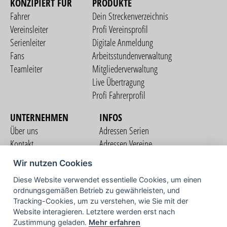
KONZIPIERT FÜR
PRODUKTE
Fahrer
Dein Streckenverzeichnis
Vereinsleiter
Profi Vereinsprofil
Serienleiter
Digitale Anmeldung
Fans
Arbeitsstundenverwaltung
Teamleiter
Mitgliederverwaltung
Live Übertragung
Profi Fahrerprofil
UNTERNEHMEN
INFOS
Über uns
Adressen Serien
Kontakt
Adressen Vereine
Nutzungsbedingungen
Adressen Teams
Wir nutzen Cookies
Datenschutzerklärung
Streckenverzeichnis
Diese Website verwendet essentielle Cookies, um einen
Impressum
COMMUNITY
ordnungsgemäßen Betrieb zu gewährleisten, und
Tracking-Cookies, um zu verstehen, wie Sie mit der
Website interagieren. Letztere werden erst nach
Zustimmung geladen.
Mehr erfahren