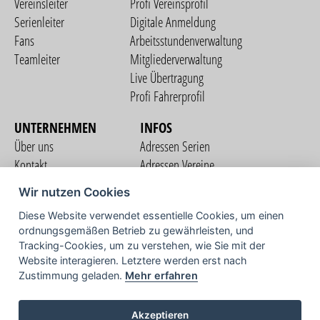
Vereinsleiter
Profi Vereinsprofil
Serienleiter
Digitale Anmeldung
Fans
Arbeitsstundenverwaltung
Teamleiter
Mitgliederverwaltung
Live Übertragung
Profi Fahrerprofil
UNTERNEHMEN
INFOS
Über uns
Adressen Serien
Kontakt
Adressen Vereine
Nutzungsbedingungen
Adressen Teams
Wir nutzen Cookies
Datenschutzerklärung
Streckenverzeichnis
Diese Website verwendet essentielle Cookies, um einen
Impressum
ordnungsgemäßen Betrieb zu gewährleisten, und
COMMUNITY
Tracking-Cookies, um zu verstehen, wie Sie mit der
Website interagieren. Letztere werden erst nach
Zustimmung geladen.
Mehr erfahren
TV
Akzeptieren