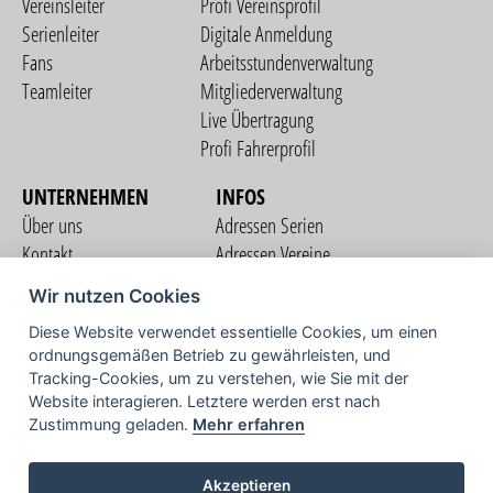
Vereinsleiter
Profi Vereinsprofil
Serienleiter
Digitale Anmeldung
Fans
Arbeitsstundenverwaltung
Teamleiter
Mitgliederverwaltung
Live Übertragung
Profi Fahrerprofil
UNTERNEHMEN
INFOS
Über uns
Adressen Serien
Kontakt
Adressen Vereine
Nutzungsbedingungen
Adressen Teams
Wir nutzen Cookies
Datenschutzerklärung
Streckenverzeichnis
Diese Website verwendet essentielle Cookies, um einen
Impressum
ordnungsgemäßen Betrieb zu gewährleisten, und
COMMUNITY
Tracking-Cookies, um zu verstehen, wie Sie mit der
Website interagieren. Letztere werden erst nach
Zustimmung geladen.
Mehr erfahren
TV
Akzeptieren