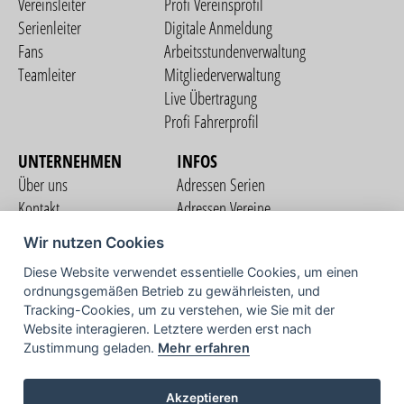
Vereinsleiter
Profi Vereinsprofil
Serienleiter
Digitale Anmeldung
Fans
Arbeitsstundenverwaltung
Teamleiter
Mitgliederverwaltung
Live Übertragung
Profi Fahrerprofil
UNTERNEHMEN
INFOS
Über uns
Adressen Serien
Kontakt
Adressen Vereine
Nutzungsbedingungen
Adressen Teams
Wir nutzen Cookies
Datenschutzerklärung
Streckenverzeichnis
Diese Website verwendet essentielle Cookies, um einen
Impressum
ordnungsgemäßen Betrieb zu gewährleisten, und
COMMUNITY
Tracking-Cookies, um zu verstehen, wie Sie mit der
Website interagieren. Letztere werden erst nach
Zustimmung geladen.
Mehr erfahren
TV
Akzeptieren